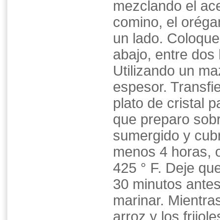
mezclando el aceit
comino, el oréga
un lado. Coloque
abajo, entre dos 
Utilizando un ma
espesor. Transfie
plato de cristal 
que preparo sobr
sumergido y cubr
menos 4 horas, o
425 ° F. Deje qu
30 minutos antes
marinar. Mientra
arroz y los frijol