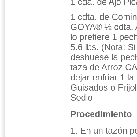
1 cda. de Ajo P
1 cdta. de Comi
GOYA® ½ cdta. 
lo prefiere 1 pe
5.6 lbs. (Nota: S
deshuese la pech
taza de Arroz C
dejar enfriar 1 
Guisados o Frij
Sodio
Procedimiento
1. En un tazón p