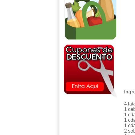
Ingr
4 la
1 ce
1 cd
1 cda
1 cd
2 so