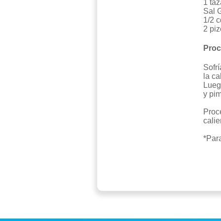
1 ta
Sal 
1/2 
2 pi
Proc
Sofrí
la c
Lueg
y pim
Proc
calie
*Par