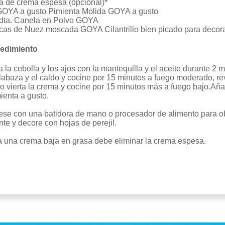
za de crema espesa (opcional)*
GOYA a gusto Pimienta Molida GOYA a gusto
cdta. Canela en Polvo GOYA
zcas de Nuez moscada GOYA Cilantrillo bien picado para decor
edimiento
a la cebolla y los ajos con la mantequilla y el aceite durante 2
alabaza y el caldo y cocine por 15 minutos a fuego moderado, r
o vierta la crema y cocine por 15 minutos más a fuego bajo.Añad
ienta a gusto.
ese con una batidora de mano o procesador de alimento para o
nte y decore con hojas de perejil.
a una crema baja en grasa debe eliminar la crema espesa.