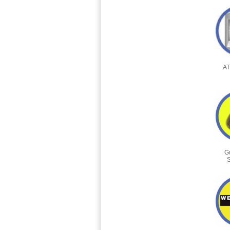
AT
G
S