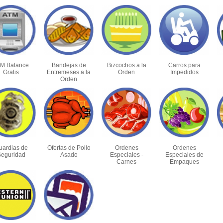
M Balance
Bandejas de
Bizcochos a la
Carros para
Gratis
Entremeses a la
Orden
Impedidos
Orden
uardias de
Ofertas de Pollo
Ordenes
Ordenes
eguridad
Asado
Especiales -
Especiales de
Carnes
Empaques