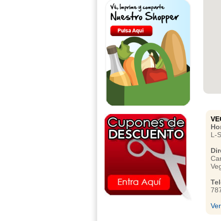
VE
Hor
L-
Dir
Car
Veg
Te
78
Ve