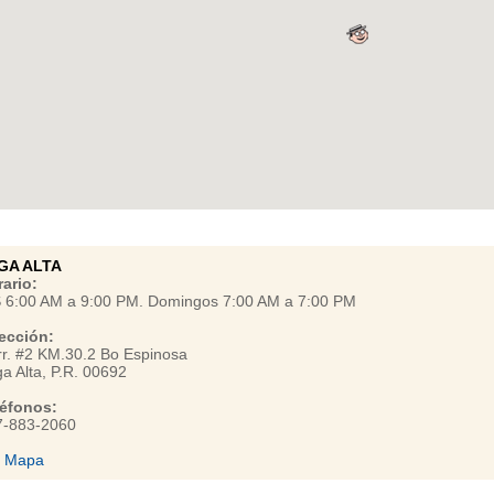
GA ALTA
ario:
S 6:00 AM a 9:00 PM. Domingos 7:00 AM a 7:00 PM
ección:
r. #2 KM.30.2 Bo Espinosa
a Alta, P.R. 00692
léfonos:
7-883-2060
r Mapa