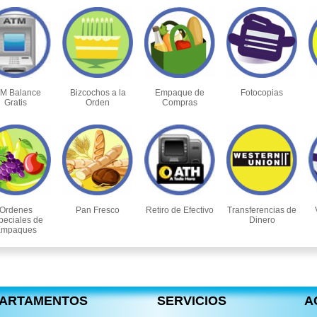
M Balance
Bizcochos a la
Empaque de
Fotocopias
Gratis
Orden
Compras
Ordenes
Pan Fresco
Retiro de Efectivo
Transferencias de
peciales de
Dinero
mpaques
ARTAMENTOS
SERVICIOS
A