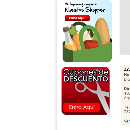
AG
Hor
L-
Dir
4 A
Agu
Te
78
Ve