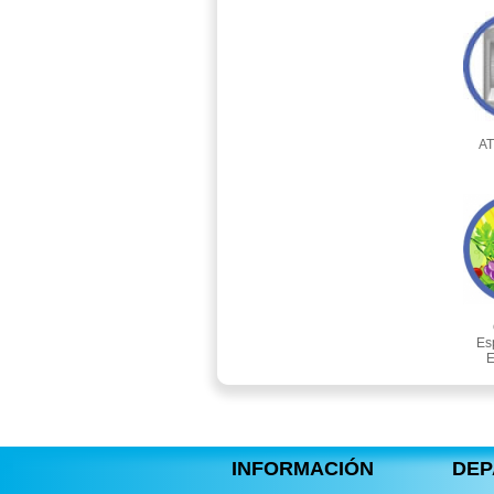
AT
Es
E
INFORMACIÓN
DEP