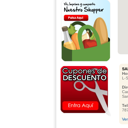
SA
Hor
L-
Dir
Car
San
Te
78
Ve