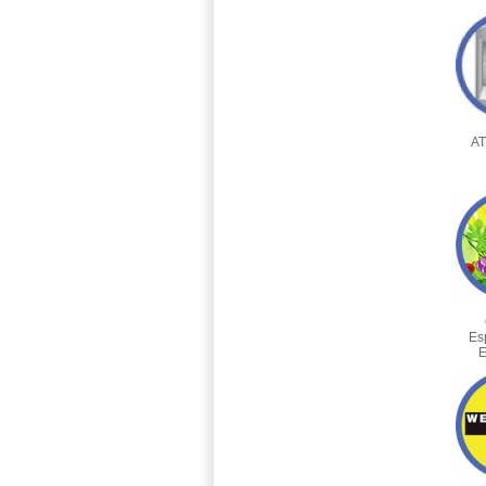
AT
Es
E